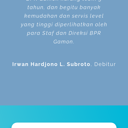
cukup baik, prosesnya cepat,
masalah, pelayanan yang
tahun, dan begitu banyak
kemudahan dan servis level
diberikan cukup bagus dan
persyaratan tidak berbeli-
yang tinggi diperlihatkan oleh
kantor BPR Gamon sendiri
belit, dan komunikasi pun
dapat berjalan dengan baik.
para Staf dan Direksi BPR
sangat nyaman untuk
dikunjungi.
Gamon.
Suganda
Debitur
Irwan Hardjono L. Subroto
Enrika Wulanidewi Oey
Deposan
,
Debitur