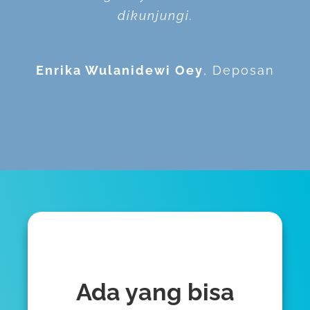
dikunjungi.
Gamon.
Suganda
Debitur
Irwan Hardjono L. Subroto
Enrika Wulanidewi Oey
,
Deposan
Debitur
Ada yang bisa