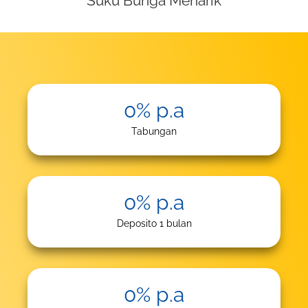
Suku Bunga Menarik
0
% p.a
Tabungan
0
% p.a
Deposito 1 bulan
0
% p.a