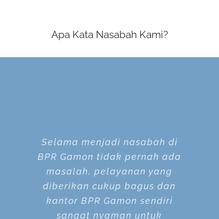
Apa Kata Nasabah Kami?
Saya sudah menjadi nasabah
Selama ini pengalaman saya
Selama menjadi nasabah di
BPR Gamon tidak pernah ada
di BPR Gamon, pelayanannya
BPR Gamon kurang lebih 5
cukup baik, prosesnya cepat,
masalah, pelayanan yang
tahun, dan begitu banyak
kemudahan dan servis level
diberikan cukup bagus dan
persyaratan tidak berbeli-
yang tinggi diperlihatkan oleh
kantor BPR Gamon sendiri
belit, dan komunikasi pun
dapat berjalan dengan baik.
para Staf dan Direksi BPR
sangat nyaman untuk