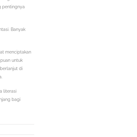
g pentingnya
ntasi. Banyak
pat menciptakan
mpuan untuk
erlanjut di
a.
literasi
njang bagi