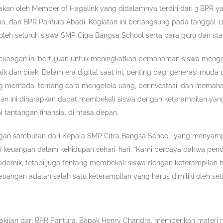
akan oleh Member of Hagalink yang didalamnya terdiri dari 3 BPR y
, dan BPR Pantura Abadi. Kegiatan ini berlangsung pada tanggal 
 oleh seluruh siswa SMP Citra Bangsa School serta para guru dan sta
 keuangan ini bertujuan untuk meningkatkan pemahaman siswa meng
k dan bijak. Dalam era digital saat ini, penting bagi generasi muda 
 memadai tentang cara mengelola uang, berinvestasi, dan memah
tan ini diharapkan dapat membekali siswa dengan keterampilan yan
 tantangan finansial di masa depan.
gan sambutan dari Kepala SMP Citra Bangsa School, yang menyam
si keuangan dalam kehidupan sehari-hari. “Kami percaya bahwa pend
ademik, tetapi juga tentang membekali siswa dengan keterampilan 
keuangan adalah salah satu keterampilan yang harus dimiliki oleh seti
wakilan dari BPR Pantura, Bapak Henry Chandra, memberikan materi