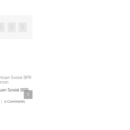
WhatsApp
Pinterest
Email
uan Sosial BPR
|
0 Comments