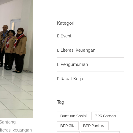
Kategori
Event
Literasi Keuangan
Pengumuman
Rapat Kerja
Tag
Bantuan Sosial
BPR Gamon
 Santang,
BPR Gita
BPR Pantura
iterasi keuangan