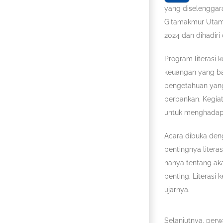
yang diselenggar
Gitamakmur Utama
2024 dan dihadiri
Program literasi
keuangan yang bai
pengetahuan yang
perbankan. Kegia
untuk menghadapi
Acara dibuka den
pentingnya litera
hanya tentang ak
penting. Literasi 
ujarnya.
Selanjutnya, per