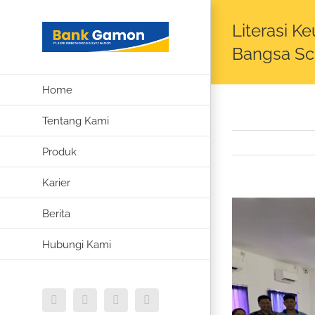
Skip
Literasi K
to
content
Bangsa Sc
Home
Tentang Kami
Produk
Karier
View
Berita
Larger
Hubungi Kami
Image
Instagram
Facebook
WhatsApp
Email