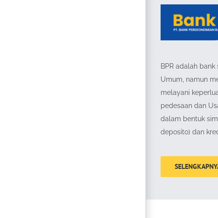
BPR adalah bank 
Umum, namun memi
melayani keperlu
pedesaan dan Us
dalam bentuk si
deposito) dan kred
SELENGKAPNY