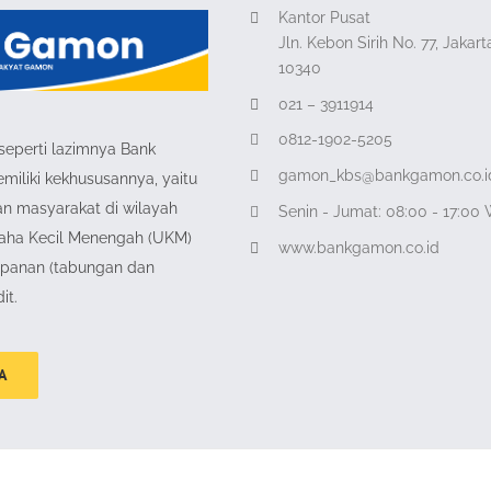
Kantor Pusat
Jln. Kebon Sirih No. 77, Jakar
10340
021 – 3911914
0812-1902-5205
seperti lazimnya Bank
gamon_kbs@bankgamon.co.i
liki kekhususannya, yaitu
an masyarakat di wilayah
Senin - Jumat: 08:00 - 17:00
aha Kecil Menengah (UKM)
www.bankgamon.co.id
mpanan (tabungan dan
it.
A