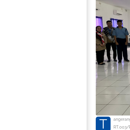
T
angerang
RT.003/R