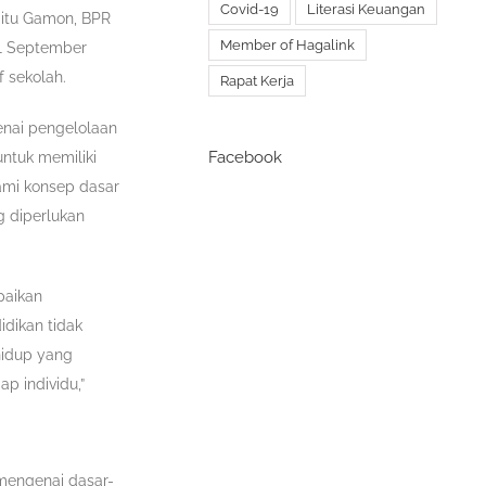
Covid-19
Literasi Keuangan
aitu Gamon, BPR
Member of Hagalink
11 September
f sekolah.
Rapat Kerja
enai pengelolaan
Facebook
untuk memiliki
ami konsep dasar
g diperlukan
paikan
idikan tidak
hidup yang
ap individu,”
 mengenai dasar-