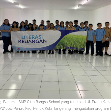
, Banten – SMP Citra Bangsa School yang terletak di Jl. Prabu Kian
W.004, Periuk, Kec. Periuk, Kota Tangerang, mengadakan program l