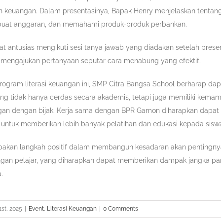
n keuangan. Dalam presentasinya, Bapak Henry menjelaskan tentan
at anggaran, dan memahami produk-produk perbankan.
hat antusias mengikuti sesi tanya jawab yang diadakan setelah prese
 mengajukan pertanyaan seputar cara menabung yang efektif.
ogram literasi keuangan ini, SMP Citra Bangsa School berharap da
ng tidak hanya cerdas secara akademis, tetapi juga memiliki kema
an dengan bijak. Kerja sama dengan BPR Gamon diharapkan dapat b
ntuk memberikan lebih banyak pelatihan dan edukasi kepada sisw
upakan langkah positif dalam membangun kesadaran akan pentingnya 
ngan pelajar, yang diharapkan dapat memberikan dampak jangka pa
.
1st, 2025
|
Event
,
Literasi Keuangan
|
0 Comments