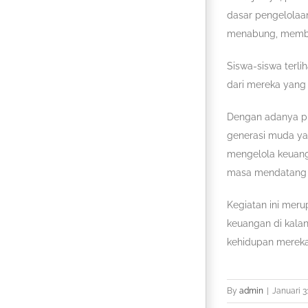
dasar pengelolaa
menabung, membu
Siswa-siswa terli
dari mereka yang
Dengan adanya pr
generasi muda ya
mengelola keuang
masa mendatang u
Kegiatan ini mer
keuangan di kala
kehidupan mereka
By
admin
|
Januari 3